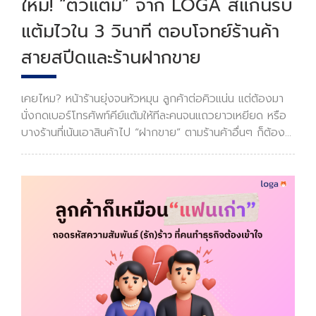
ใหม่! “ตั๋วแต้ม” จาก LOGA สแกนรับ
แต้มไวใน 3 วินาที ตอบโจทย์ร้านค้า
สายสปีดและร้านฝากขาย
เคยไหม? หน้าร้านยุ่งจนหัวหมุน ลูกค้าต่อคิวแน่น แต่ต้องมา
นั่งกดเบอร์โทรศัพท์คีย์แต้มให้ทีละคนจนแถวยาวเหยียด หรือ
บางร้านที่เน้นเอาสินค้าไป “ฝากขาย” ตามร้านค้าอื่นๆ ก็ต้อง
ตัดใจเรื่องการเก็บข้อมูลลูกค้าและกิจกรรมการตลาดที่จำเป็น
อย่างสะสมแต้มเพียงเพราะระบบไม่เ