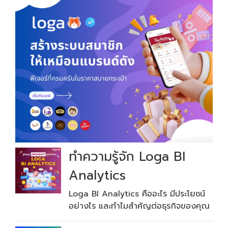
วิธีการสร้างโพสต์ใน Loga
Loga
คูปองสำหรับสมาชิกในระบบ Loga
Loga
คูปองใบแรกของโลก
Loga
ระบบสะสมแต้มที่ง่ายที่สุด
ทำความรู้จัก Loga BI
Loga
Analytics
ฟีเจอร์เครดิต
Loga BI Analytics คืออะไร มีประโยชน์
Loga
อย่างไร และทำไมสำคัญต่อธุรกิจของคุณ